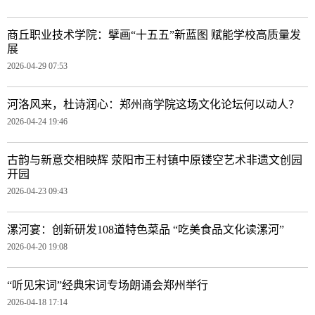
商丘职业技术学院：擘画“十五五”新蓝图 赋能学校高质量发
展
2026-04-29 07:53
河洛风来，杜诗润心：郑州商学院这场文化论坛何以动人？
2026-04-24 19:46
古韵与新意交相映辉 荥阳市王村镇中原镂空艺术非遗文创园
开园
2026-04-23 09:43
漯河宴：创新研发108道特色菜品 “吃美食品文化读漯河”
2026-04-20 19:08
“听见宋词”经典宋词专场朗诵会郑州举行
2026-04-18 17:14