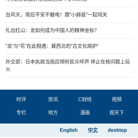
台风天，雨后平安不触电！跟“小赫兹”一起闯关
礼出红山：龙如何成为中国人的精神坐标？
“龙”与“花”在此相遇：冀西北的“古文化熔炉”
外交部：日本执政当局应倾听民众呼声 停止在核问题上玩
火
时评
资讯
C财经
视频
专栏
地方
漫画
观天下
English
中文
desktop