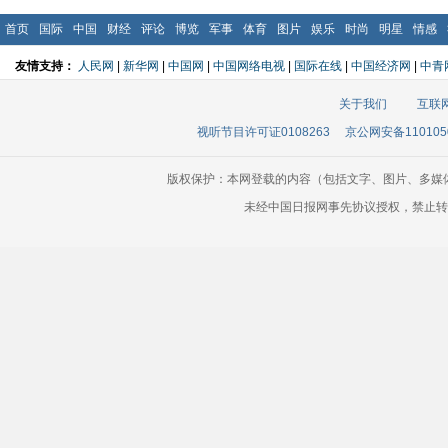
首页
国际
中国
财经
评论
博览
军事
体育
图片
娱乐
时尚
明星
情感
友情支持：
人民网
|
新华网
|
中国网
|
中国网络电视
|
国际在线
|
中国经济网
|
中青
关于我们
互联
视听节目许可证0108263
京公网安备110105
版权保护：本网登载的内容（包括文字、图片、多媒
未经中国日报网事先协议授权，禁止转载使用。