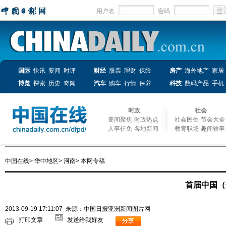
用户名
密码
国际
快讯
要闻
时评
财经
股票
理财
保险
房产
海外地产
家居
博览
探索
历史
奇闻
汽车
购车
行情
保养
科技
数码产品
手机
时政
社会
要闻聚焦
时政热点
社会民生
节会大全
人事任免
各地新闻
教育职场
趣闻轶事
中国在线
>
华中地区
>
河南
>
本网专稿
首届中国（
2013-09-19 17:11:07
来源：中国日报亚洲新闻图片网
打印文章
发送给我好友