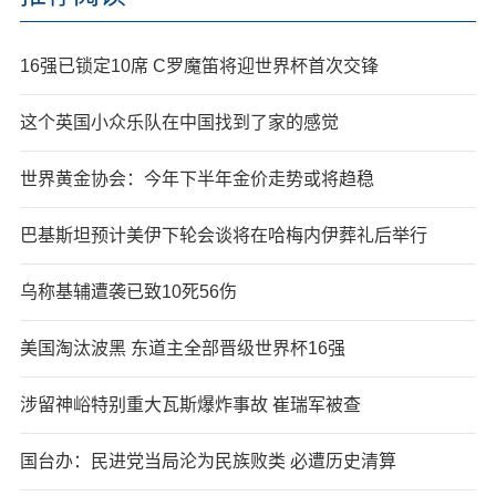
16强已锁定10席 C罗魔笛将迎世界杯首次交锋
这个英国小众乐队在中国找到了家的感觉
世界黄金协会：今年下半年金价走势或将趋稳
巴基斯坦预计美伊下轮会谈将在哈梅内伊葬礼后举行
乌称基辅遭袭已致10死56伤
美国淘汰波黑 东道主全部晋级世界杯16强
涉留神峪特别重大瓦斯爆炸事故 崔瑞军被查
国台办：民进党当局沦为民族败类 必遭历史清算