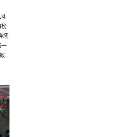
队风
的榜
赛场
第一
教