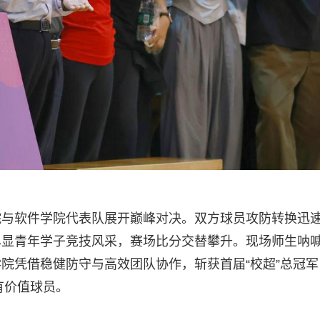
院与软件学院代表队展开巅峰对决。双方球员攻防转换迅
尽显青年学子竞技风采，赛场比分交替攀升。现场师生呐
院凭借稳健防守与高效团队协作，斩获首届“校超”总冠军
有价值球员。