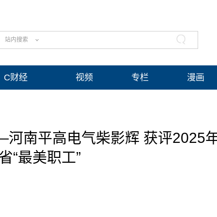
站内搜索
C财经
视频
专栏
漫画
河南平高电气柴影辉 获评2025
省“最美职工”