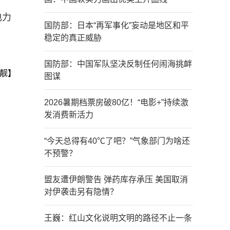
电力
国防部：日本“再军事化”妄动是地区和平
稳定的真正威胁
国防部：中国军队坚决反制任何闹海挑衅
靓】
图谋
2026暑期档票房破80亿！“电影+”持续激
发消费新活力
“今天总得有40℃了吧？”气象部门为啥还
不预警？
盟友遭伊朗警告 弹药库存承压 美国取消
对伊袭击另有隐情？
王巍：红山文化说明文明的路径不止一条