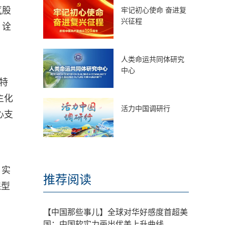
气股
牢记初心使命 奋进复
兴征程
，诠
人类命运共同体研究
中心
特
主化
活力中国调研行
心支
，实
推荐阅读
保型
【中国那些事儿】全球对华好感度首超美
国：中国软实力画出优美上升曲线