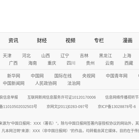
资讯
财经
视频
专栏
漫画
天津
河北
山西
辽宁
吉林
黑龙江
上海
广西
海南
重庆
四川
贵州
云南
西藏
新华网
中国网
国际在线
央视网
中国青年网
中国新闻网
人民政协网
法治网
良信息举报
互联网新闻信息服务许可证10120170006
信息网络传播视听节目
11010502032503号
京网文[2011]0283-097号
京ICP备13028878号-6
来源为“中国日报网：XXX（署名）”，除与中国日报网签署内容授权协议的网站外，
77联系；凡本网注明“来源：XXX（非中国日报网）”的作品，均转载自其它媒体，目的