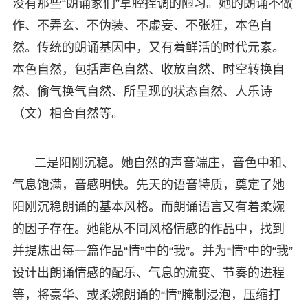
没有那些“朗诵家们”拿腔捏调的陋习。她的朗诵不做
作、不弄玄、不伪装、不虚妄、不张狂，本色自
然。传统的朗诵基因中，又有着鲜活的时代元素。
本色自然，包括声色自然、收放自然、时空转换自
然、偷气换气自然、所呈现的状态自然、人乐诗
（文）相合自然等。
二是阳刚沉稳。她自然的声音端庄，音色中和、
气息饱满，音感明快。先天的语音特质，奠定了她
阳刚沉稳朗诵的基本风格。而朗诵语言又有着柔婉
的因子存在。她能从不同风格情感的作品中，找到
并提炼出每一篇作品“情”中的“我”。并为“情”中的“我”
设计出朗诵情感的配乐、气息的流变、节奏的进程
等，将豪华、或柔婉朗诵的“情”腌制浸泡，压缩打