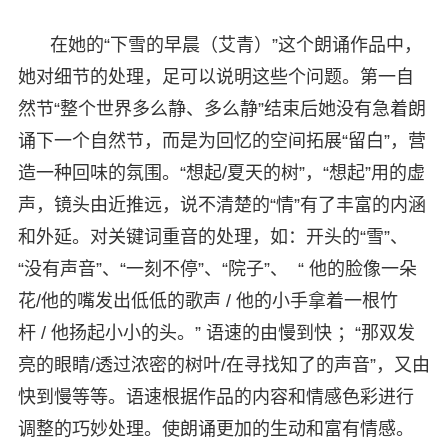
在她的“下雪的早晨（艾青）”这个朗诵作品中，
她对细节的处理，足可以说明这些个问题。第一自
然节“整个世界多么静、多么静”结束后她没有急着朗
诵下一个自然节，而是为回忆的空间拓展“留白”，营
造一种回味的氛围。“想起/夏天的树”，“想起”用的虚
声，镜头由近推远，说不清楚的“情”有了丰富的内涵
和外延。对关键词重音的处理，如：开头的“雪”、
“没有声音”、“一刻不停”、“院子”、 “ 他的脸像一朵
花/他的嘴发出低低的歌声 / 他的小手拿着一根竹
杆 / 他扬起小小的头。” 语速的由慢到快 ；“那双发
亮的眼睛/透过浓密的树叶/在寻找知了的声音”，又由
快到慢等等。语速根据作品的内容和情感色彩进行
调整的巧妙处理。使朗诵更加的生动和富有情感。