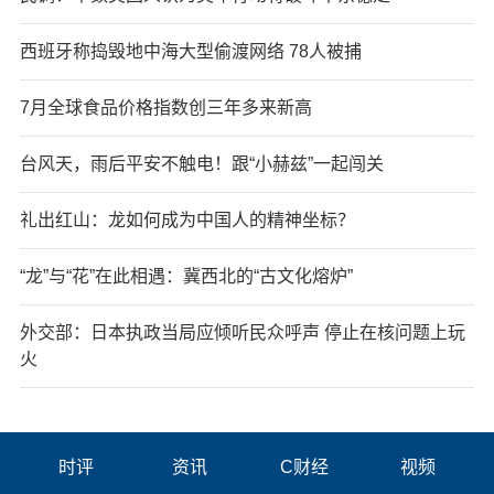
西班牙称捣毁地中海大型偷渡网络 78人被捕
7月全球食品价格指数创三年多来新高
台风天，雨后平安不触电！跟“小赫兹”一起闯关
礼出红山：龙如何成为中国人的精神坐标？
“龙”与“花”在此相遇：冀西北的“古文化熔炉”
外交部：日本执政当局应倾听民众呼声 停止在核问题上玩
火
时评
资讯
C财经
视频