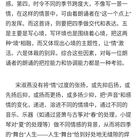
感。第四，时令不同的季节跨度大，不像写一景一
情，在这样的情景中，可由着朗诵者在“这一个点上”
的发挥。而这首诗，则要把四季做交代和表达。五
是主要是写心境，写环境也是围绕着心境，把这两
种“境”相融，而又体现出心境的主题性，让“情”激
活。六是体裁的别异。综合这些因素，对每一位朗
诵者的朗诵的把控能力和协调能力都是一种考验。
宋淑燕没有将“情”过度的张扬，或先抑后扬，或
先扬后抑，或扬而更扬，或多扬少抑，把“声音”和感
情的变化，递进、溶进不同的情境中，通过不同的
音乐、乐器（如通过竖箫与古筝对“春”的处理，小提
琴对“夏”的处理等）做不同情感的背景，从而将四季
的“舞台”人生——人生“舞台”恰到好处地无缝隙的焊