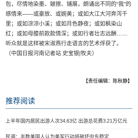
包，尽情地染墨、皴擦、铺展，朗诵出不同的“我”的
感情来——或豪放、或婉美；或如大江大河奔泻千
里；或如淙淙小溪；或如月色静夜；或如枫染山
红；或如母膝前款款情深；或如行者壮志远酬……
听众就是这样被宋淑燕行走语言的艺术俘获了。
（中国日报河南记者站 史宝银|牧夫）
【责任编辑：陈秋静】
推荐阅读
上半年国内居民出游人次34.63亿 出游总花费3.21万亿元
民调：半数美国人认为美军行动将破坏中东稳定