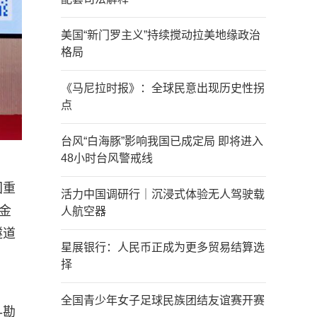
美国“新门罗主义”持续搅动拉美地缘政治
格局
《马尼拉时报》：全球民意出现历史性拐
点
台风“白海豚”影响我国已成定局 即将进入
48小时台风警戒线
国重
活力中国调研行｜沉浸式体验无人驾驶载
金
人航空器
隧道
星展银行：人民币正成为更多贸易结算选
择
全国青少年女子足球民族团结友谊赛开赛
-勘