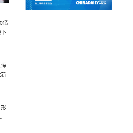
0亿
地下
互深
能新
，形
式。