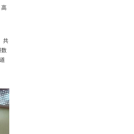
、高
；共
耕数
道