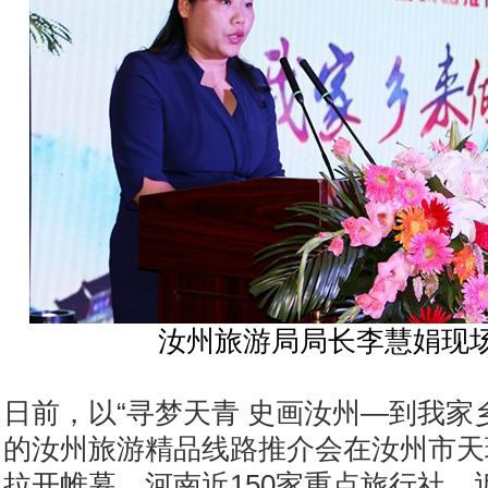
汝州旅游局局长李慧娟现
日前，以“寻梦天青 史画汝州—到我家
的汝州旅游精品线路推介会在汝州市天
拉开帷幕。河南近150家重点旅行社、