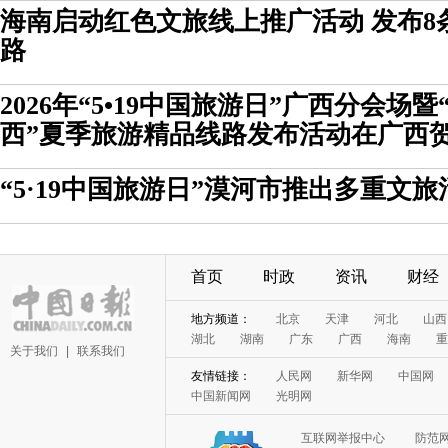
海南启动红色文旅线上推广活动 发布8
路
2026年“5•19中国旅游日”广西分会场
西”夏季旅游精品线路发布活动在广西
“5·19中国旅游日”漠河市推出多重文
首页
时政
资讯
财经
地方频道：
北京
天津
河北
山西
湖北
湖南
广东
广西
海南
重
关于我们
|
联系我们
友情链接：
人民网
新华网
中国网
中国新闻网
光明网
互联网举报中心
防范