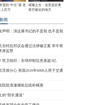
米宽的“中古”屋 竟
璀璨之光：这里是距离
价上百万
星空最近的地方
新闻
发声明：演达康书记的不是我 也不是我
古吉特拉邦议会通过法律修正案 宰牛将
终身监禁
！世卫组织：全球抑郁症患者超3亿
导致分心 美国2016年6000人死于交通
法院批准逮捕前总统朴槿惠
上的“部长通道”
高铁有望今年内开工建设