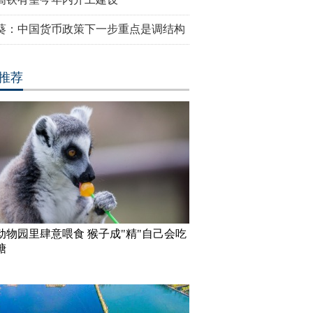
葵：中国货币政策下一步重点是调结构
推荐
动物园里肆意喂食 猴子成"精"自己会吃
糖