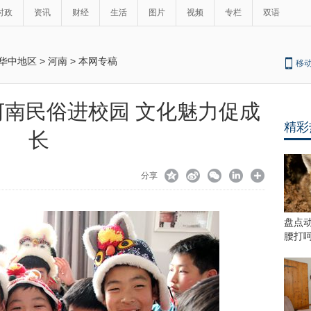
时政
资讯
财经
生活
图片
视频
专栏
双语
华中地区
>
河南
>
本网专稿
移
南民俗进校园 文化魅力促成
精彩
长
分享
盘点
腰打