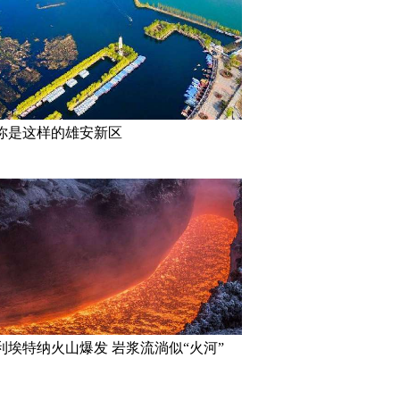
你是这样的雄安新区
利埃特纳火山爆发 岩浆流淌似“火河”