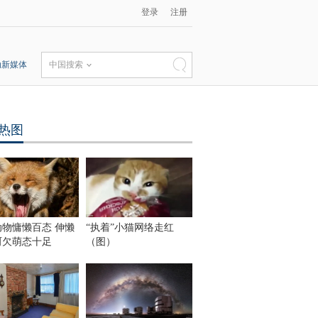
登录
注册
动新媒体
中国搜索
热图
动物慵懒百态 伸懒
“执着”小猫网络走红
呵欠萌态十足
（图）