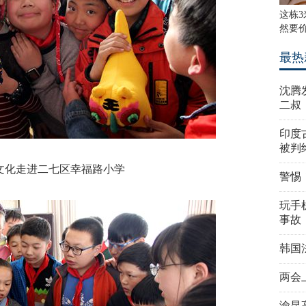
这栋3
然要
最热
沈腾
二叔
印度
被判
文化走进二七区幸福路小学
警惕
玩手机
事故
韩国
两会
渝昆