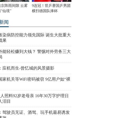
南京阵雨间隙 云雾
9连冠！世乒赛国乒男团
“仙境”
横扫德国队捧杯
新闻
传染病防控能力领先国际 诞生大批重大
成果
外能轻松赚到大钱？ 警惕对外劳务三大
局
：应机而生-曾忆城的风景摄影
国家机关等WiFi密码被窃 9亿用户如“裸
老人照料92岁老母亲 16年30万字护理日
人泪目
：驾驶员无证、酒驾、玩手机最易诱发
事故