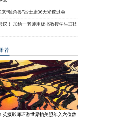
飞来“独角兽”富士康36天光速过会
思议！ 加纳一老师用板书教授学生IT技
推荐
！英摄影师环游世界拍美照年入六位数