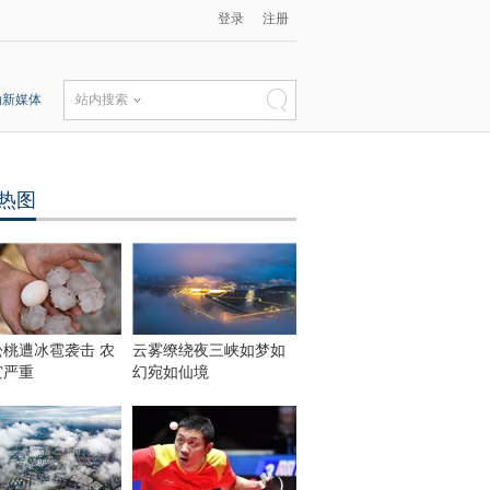
登录
注册
动新媒体
站内搜索
热图
松桃遭冰雹袭击 农
云雾缭绕夜三峡如梦如
灾严重
幻宛如仙境