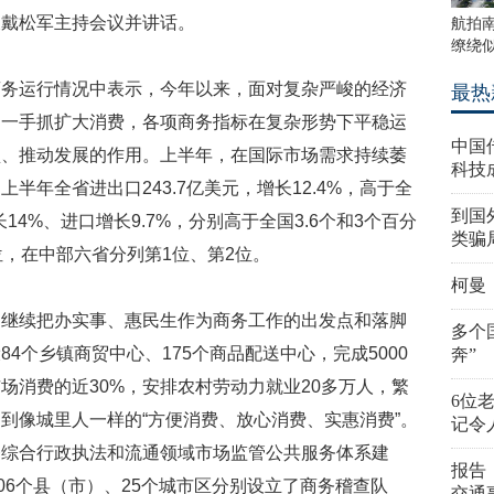
长戴松军主持会议并讲话。
航拍
缭绕似
商务运行情况中表示，今年以来，面对复杂严峻的经济
最热
，一手抓扩大消费，各项商务指标在复杂形势下平稳运
中国
型、推动发展的作用。上半年，在国际市场需求持续萎
科技
半年全省进出口243.7亿美元，增长12.4%，高于全
到国
14%、进口增长9.7%，分别高于全国3.6个和3个百分
类骗
位，在中部六省分列第1位、第2位。
柯曼
们继续把办实事、惠民生作为商务工作的出发点和落脚
多个
4个乡镇商贸中心、175个商品配送中心，完成5000
奔”
场消费的近30%，安排农村劳动力就业20多万人，繁
6位
到像城里人一样的“方便消费、放心消费、实惠消费”。
记令
务综合行政执法和流通领域市场监管公共服务体系建
报告
06个县（市）、25个城市区分别设立了商务稽查队
交通